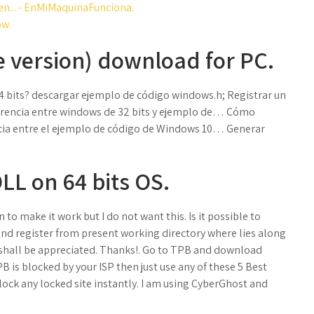
en... - EnMiMaquinaFunciona.
ow.
e version) download for PC.
4 bits? descargar ejemplo de código windows.h; Registrar un
ferencia entre windows de 32 bits y ejemplo de… Cómo
rencia entre el ejemplo de código de Windows 10… Generar
LL on 64 bits OS.
to make it work but I do not want this. Is it possible to
and register from present working directory where lies along
is shall be appreciated. Thanks!. Go to TPB and download
B is blocked by your ISP then just use any of these 5 Best
ck any locked site instantly. I am using CyberGhost and