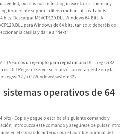
eeded, but it is not reflecting in excel. or is there any
ting immediate support. dileep mohan, altius. Labels.
4 bits. Descargar MSVCP120.DLL Windows 64 Bits. A
VCP120.DLL para Windows de 64 bits, tan solo deberéis de
ccionar la casilla y darle a "Next".
MIT) Veamos un ejemplo para registrar una DLL: regsvr32
n es: DLLRegisterServer se realizó correctamente en y la
do: regsvr32 /u C:\Windows\system32\.
n sistemas operativos de 64
4 bits - Copie y pegue o escriba el siguiente comando y
ción, introduzca este comando y asegúrese de pulsar Intro
leName en el comando anterior por el nombre original del