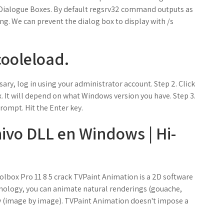
y Dialogue Boxes. By default regsrv32 command outputs as
ng. We can prevent the dialog box to display with /s
cooleload.
sary, log in using your administrator account. Step 2. Click
 It will depend on what Windows version you have. Step 3.
ompt. Hit the Enter key.
ivo DLL en Windows | Hi-
olbox Pro 11 8 5 crack TVPaint Animation is a 2D software
nology, you can animate natural renderings (gouache,
aly (image by image). TVPaint Animation doesn't impose a