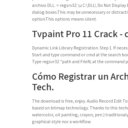
archivo DLL. > regsrv32 \u C:\DLL\ Do Not Displa
dialog boxes.This may be unnecessary or distracti
option.This options means silent.
Tvpaint Pro 11 Crack - 
Dynamic Link Library Registration. Step 1. If neces
Start and type command or cmd at the search box.
Type regsvr32 "path and FileN; at the command pr
Cómo Registrar un Arch
Tech.
The download is free, enjoy. Audio Record Edit To
based on bitmap technology. Thanks to this tech
watercolor, oil painting, crayon, pen.) tradition
graphical style nor a workflow.