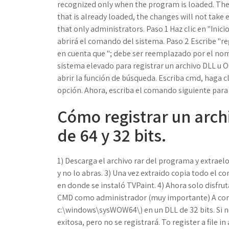
recognized only when the program is loaded. The
that is already loaded, the changes will not take 
that only administrators. Paso 1 Haz clic en "Inici
abrirá el comando del sistema. Paso 2 Escribe "re
en cuenta que "; debe ser reemplazado por el nom
sistema elevado para registrar un archivo DLL u 
abrir la función de búsqueda. Escriba cmd, haga c
opción. Ahora, escriba el comando siguiente para 
Cómo registrar un arch
de 64 y 32 bits.
1) Descarga el archivo rar del programa y extraelo
y no lo abras. 3) Una vez extraido copia todo el co
en donde se instaló TVPaint. 4) Ahora solo disfru
CMD como administrador (muy importante) A contin
c:\windows\sysWOW64\) en un DLL de 32 bits. Si no
exitosa, pero no se registrará. To register a file 