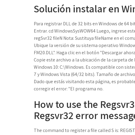
Solución instalar en Wi
Para registrar DLL de 32 bits en Windows de 64 bi
Entrar. cd WindowsSysWOW64 Luego, ingrese este
regSvr32 fileN Nota: Sustituya fileName en el com
Ubique la versión de su sistema operativo Windows
FM20.DLL". Haga clic en el botón "Descargar ahor
Copie este archivo a la ubicación de la carpeta de
Windows 10: C:\Windows. Es compatible con sist
7 y Windows Vista (64/32 bits). Tamaño de archivo
Dado que estás visitando esta página, es probabl
corregir el error: "El programa no.
How to use the Regsvr3
Regsvr32 error messag
The command to register a file called S is: REGI