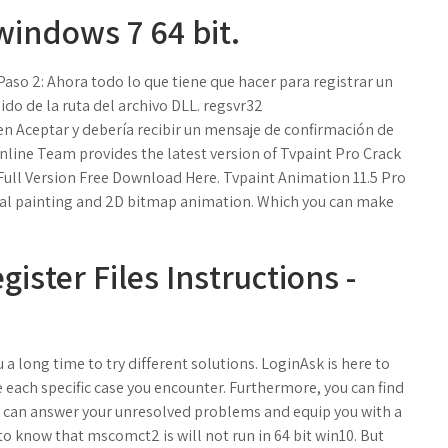
 windows 7 64 bit.
 Paso 2: Ahora todo lo que tiene que hacer para registrar un
ido de la ruta del archivo DLL. regsvr32
en Aceptar y debería recibir un mensaje de confirmación de
Online Team provides the latest version of Tvpaint Pro Crack
 Full Version Free Download Here. Tvpaint Animation 11.5 Pro
gital painting and 2D bitmap animation. Which you can make
ister Files Instructions -
 a long time to try different solutions. LoginAsk is here to
e each specific case you encounter. Furthermore, you can find
h can answer your unresolved problems and equip you with a
 to know that mscomct2 is will not run in 64 bit win10. But