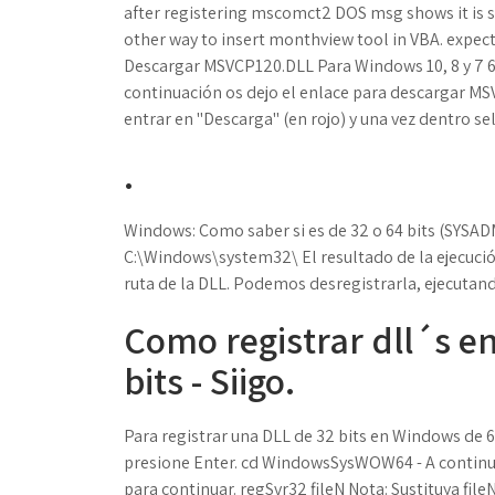
after registering mscomct2 DOS msg shows it is succ
other way to insert monthview tool in VBA. expec
Descargar MSVCP120.DLL Para Windows 10, 8 y 7 6
continuación os dejo el enlace para descargar MS
entrar en "Descarga" (en rojo) y una vez dentro sele
.
Windows: Como saber si es de 32 o 64 bits (SYSAD
C:\Windows\system32\ El resultado de la ejecució
ruta de la DLL. Podemos desregistrarla, ejecutan
Como registrar dll´s e
bits - Siigo.
Para registrar una DLL de 32 bits en Windows de 6
presione Enter. cd WindowsSysWOW64 - A continua
para continuar. regSvr32 fileN Nota: Sustituya fi