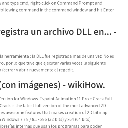
dow and type cmd, right-click on Command Prompt and
e following command in the command window and hit Enter -
gistra un archivo DLL en... -
a herramienta ; la DLL fue registrada mas de una vez. No es
, por lo que tuve que ejecutar varias veces la siguiente
o (cerrar y abrir nuevamente el regedit.
(con imágenes) - wikiHow.
rsion for Windows. Tvpaint Animation 11 Pro + Crack Full
rack is the latest full version of the most advanced 2D
udes awesome features that makes creation of 2D bitmap
ndows 7 / 8 / 8.1 - x86 (32 bits) y x64 (64 bits).
ibrerías internas que usan los programas para poder