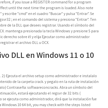
refore, if you issue a REGISTER command for a program
effect until the next time the program is loaded. Also note
o" y escribe "cmd" en el cuadro "Buscar" y pulsa "Entrar". Se
gsvr32 ; en el comando del sistema y presiona "Entrar". Ten
bre de la DLL que desees registrar. Usando el símbolo del
OCX. mantenga presionada la tecla Windows y presione S para
lic derecho sobre él y elija Ejecutar como administrador
registrar el archivo DLL u OCX.
ivo DLL en Windows 11 o 10
. 2) Ejecuta el archivo setup como administrador e instalalo
ntenido de la carpeta crack. y pegalo en la ruta de instalación
talo) Contraseña: softwareconcracks. Abra un símbolo del
uación, estará ejecutando el regsvr de 32 bits (
 se ejecuta como administrador, dirá que la instalación fue
in a Windows 10 64 bit, you may check with the steps listed