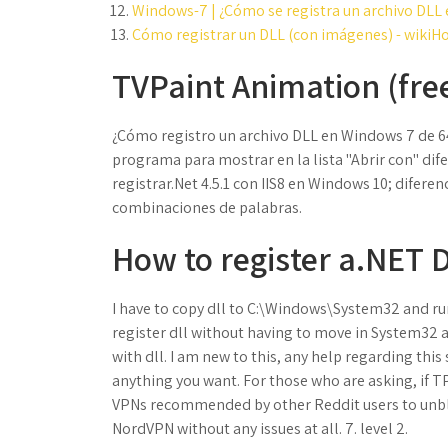
Windows-7 | ¿Cómo se registra un archivo DLL 
Cómo registrar un DLL (con imágenes) - wikiH
TVPaint Animation (fre
¿Cómo registro un archivo DLL en Windows 7 de 6
programa para mostrar en la lista "Abrir con" di
registrar.Net 4.5.1 con IIS8 en Windows 10; dife
combinaciones de palabras.
How to register a.NET D
I have to copy dll to C:\Windows\System32 and run 
register dll without having to move in System32 
with dll. I am new to this, any help regarding th
anything you want. For those who are asking, if TP
VPNs recommended by other Reddit users to unblo
NordVPN without any issues at all. 7. level 2.