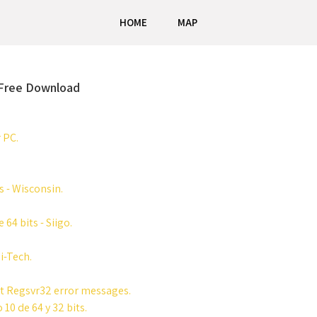
HOME
MAP
n Free Download
 PC.
s - Wisconsin.
64 bits - Siigo.
i-Tech.
t Regsvr32 error messages.
10 de 64 y 32 bits.