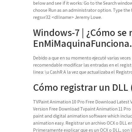
below and see if it works: Go to the Search win
choose Run as an administrator option. Type th
regsvr32 <dllname> Jeremy Lowe.
Windows-7 | ¿Cómo se re
EnMiMaquinaFunciona.
Debido a que en su momento ejecuté varias veces l
recomendable modificar las entradas en el registro
linea: \u CashR A la vez que actualizaba el Registr
Cómo registrar un DLL 
TVPaint Animation 10 Pro Free Download Latest Ve
Version Free Download Tvpaint Animation 11 Pro C
paint and digital animation software which incl
animation easy. Registrar un archivo OCX o DLL en Wi
Primeramente explicar que es un OCX o DLL, son l