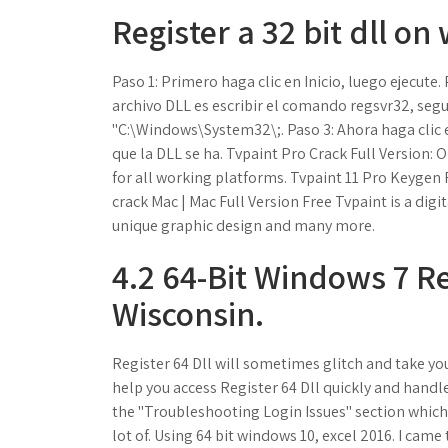
Register a 32 bit dll on
Paso 1: Primero haga clic en Inicio, luego ejecute.
archivo DLL es escribir el comando regsvr32, segu
"C:\Windows\System32\;. Paso 3: Ahora haga clic 
que la DLL se ha. Tvpaint Pro Crack Full Version: 
for all working platforms. Tvpaint 11 Pro Keygen
crack Mac | Mac Full Version Free Tvpaint is a di
unique graphic design and many more.
4.2 64-Bit Windows 7 Reg
Wisconsin.
Register 64 Dll will sometimes glitch and take you
help you access Register 64 Dll quickly and handl
the "Troubleshooting Login Issues" section whic
lot of. Using 64 bit windows 10, excel 2016. I came